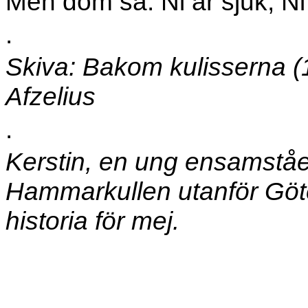
Men dom sa: Ni är sjuk, Ni 
.
Skiva: Bakom kulisserna (1
Afzelius
.
Kerstin, en ung ensamståe
Hammarkullen utanför Göte
historia för mej.