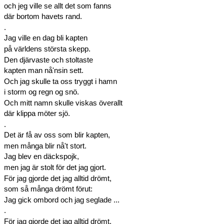
och jeg ville se allt det som fanns
där bortom havets rand.
.
Jag ville en dag bli kapten
på världens största skepp.
Den djärvaste och stoltaste
kapten man nå'nsin sett.
Och jag skulle ta oss tryggt i hamn
i storm og regn og snö.
Och mitt namn skulle viskas överallt
där klippa möter sjö.
.
Det är få av oss som blir kapten,
men många blir nå't stort.
Jag blev en däckspojk,
men jag är stolt för det jag gjort.
För jag gjorde det jag alltid drömt,
som så många drömt förut:
Jag gick ombord och jag seglade ...
.
För jag gjorde det jag alltid drömt,