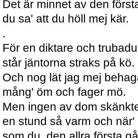
Det är minnet av den förs
du sa' att du höll mej kär.
.
För en diktare och trubadu
står jäntorna straks på kö.
Och nog lät jag mej behag
mång' öm och fager mö.
Men ingen av dom skänkt
en stund så varm och när'
som du, den allra första g