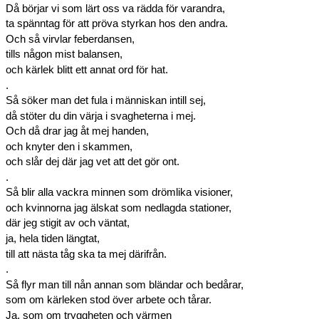
Då börjar vi som lärt oss va rädda för varandra,
ta spänntag för att pröva styrkan hos den andra.
Och så virvlar feberdansen,
tills någon mist balansen,
och kärlek blitt ett annat ord för hat.
.
Så söker man det fula i människan intill sej,
då stöter du din värja i svagheterna i mej.
Och då drar jag åt mej handen,
och knyter den i skammen,
och slår dej där jag vet att det gör ont.
.
Så blir alla vackra minnen som drömlika visioner,
och kvinnorna jag älskat som nedlagda stationer,
där jeg stigit av och väntat,
ja, hela tiden längtat,
till att nästa tåg ska ta mej därifrån.
.
Så flyr man till nån annan som bländar och bedårar,
som om kärleken stod över arbete och tårar.
Ja, som om tryggheten och värmen