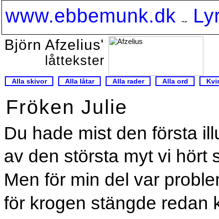
www.ebbemunk.dk
Ly
Björn Afzelius'
låttekster
Alla skivor
Alla låtar
Alla rader
Alla ord
Kvi
Fröken Julie
Du hade mist den första il
av den största myt vi hört 
Men för min del var proble
för krogen stängde redan k