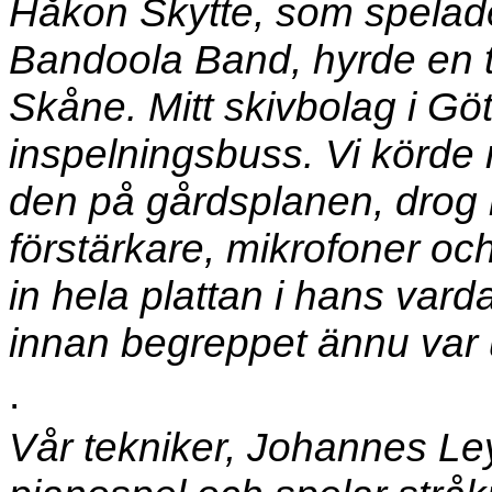
Håkon Skytte, som spelade
Bandoola Band, hyrde en t
Skåne. Mitt skivbolag i G
inspelningsbuss. Vi körde n
den på gårdsplanen, drog i
förstärkare, mikrofoner o
in hela plattan i hans va
innan begreppet ännu var 
.
Vår tekniker, Johannes Ley