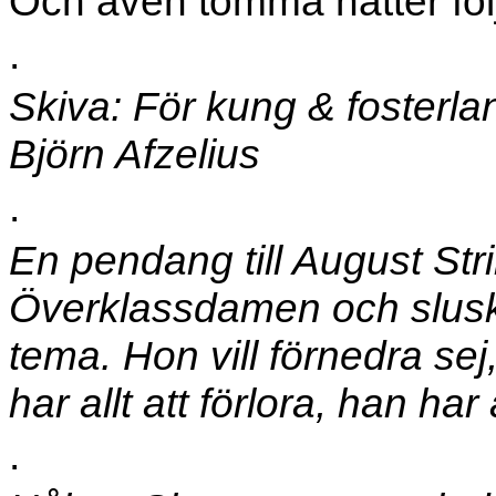
Och även tomma nätter följ
.
Skiva: För kung & fosterla
Björn Afzelius
.
En pendang till August Stri
Överklassdamen och slusken
tema. Hon vill förnedra sej
har allt att förlora, han har
.