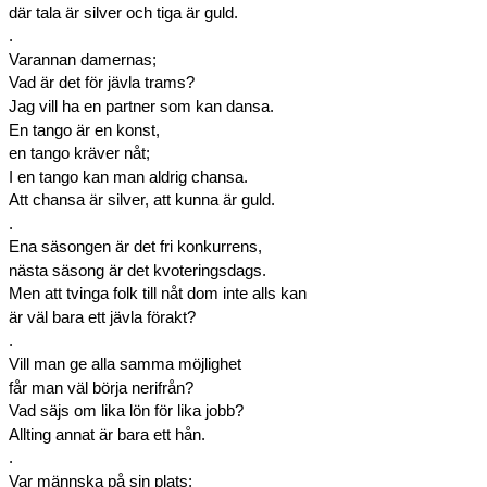
där tala är silver och tiga är guld.
.
Varannan damernas;
Vad är det för jävla trams?
Jag vill ha en partner som kan dansa.
En tango är en konst,
en tango kräver nåt;
I en tango kan man aldrig chansa.
Att chansa är silver, att kunna är guld.
.
Ena säsongen är det fri konkurrens,
nästa säsong är det kvoteringsdags.
Men att tvinga folk till nåt dom inte alls kan
är väl bara ett jävla förakt?
.
Vill man ge alla samma möjlighet
får man väl börja nerifrån?
Vad säjs om lika lön för lika jobb?
Allting annat är bara ett hån.
.
Var männska på sin plats;