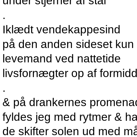
under stjerner af stål
.
Iklædt vendekappesind
på den anden sideset kun 
levemand ved nattetide
livsfornægter op af formi
.
& på drankernes promena
fyldes jeg med rytmer & h
de skifter solen ud med 