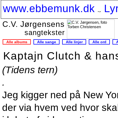
www.ebbemunk.dk
Ly
C.V. Jørgensens
sangtekster
Alle albums
Alle sange
Alle linjer
Alle ord
Kaptajn Clutch & han
(Tidens tern)
.
Jeg kigger ned på New Yo
der via hvem ved hvor sk