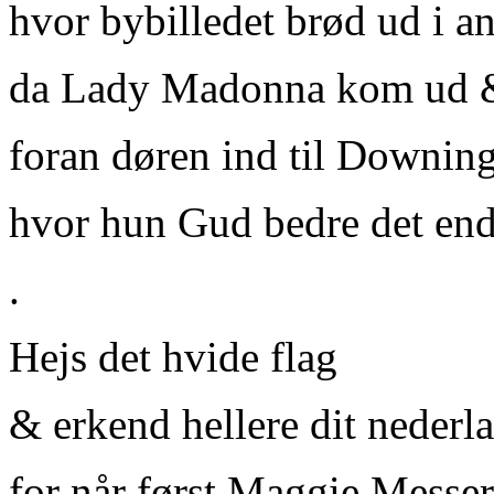
hvor bybilledet brød ud i a
da Lady Madonna kom ud & 
foran døren ind til Downing
hvor hun Gud bedre det end
.
Hejs det hvide flag
& erkend hellere dit nederl
for når først Maggie Messe