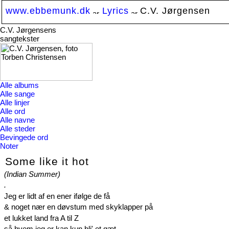
www.ebbemunk.dk
Lyrics
C.V. Jørgensen
C.V. Jørgensens
sangtekster
Alle albums
Alle sange
Alle linjer
Alle ord
Alle navne
Alle steder
Bevingede ord
Noter
Some like it hot
(Indian Summer)
.
Jeg er lidt af en ener ifølge de få
& noget nær en døvstum med skyklapper på
et lukket land fra A til Z
så hvem jeg er kan kun bli' et gæt