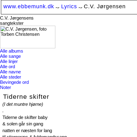
www.ebbemunk.dk
Lyrics
C.V. Jørgensen
C.V. Jørgensens
sangtekster
Alle albums
Alle sange
Alle linjer
Alle ord
Alle navne
Alle steder
Bevingede ord
Noter
Tiderne skifter
(I det muntre hjørne)
.
Tiderne de skifter baby
& solen går sin gang
natten er næsten for lang
til stjerneræs & fuldemandssang