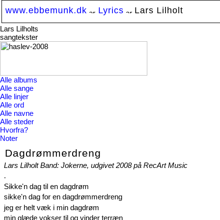
www.ebbemunk.dk
Lyrics
Lars Lilholt
Lars Lilholts
sangtekster
Alle albums
Alle sange
Alle linjer
Alle ord
Alle navne
Alle steder
Hvorfra?
Noter
Dagdrømmerdreng
Lars Lilholt Band: Jokerne, udgivet 2008 på RecArt Music
.
Sikke'n dag til en dagdrøm
sikke'n dag for en dagdrømmerdreng
jeg er helt væk i min dagdrøm
min glæde vokser til og vinder terræn