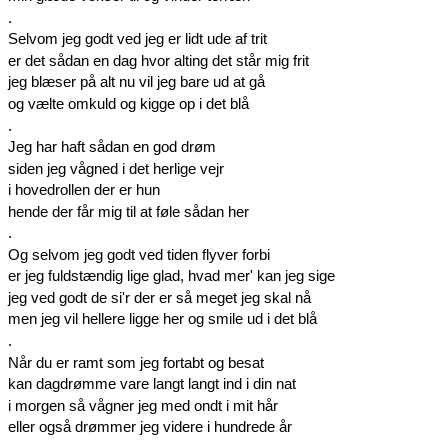
.
Selvom jeg godt ved jeg er lidt ude af trit
er det sådan en dag hvor alting det står mig frit
jeg blæser på alt nu vil jeg bare ud at gå
og vælte omkuld og kigge op i det blå
.
Jeg har haft sådan en god drøm
siden jeg vågned i det herlige vejr
i hovedrollen der er hun
hende der får mig til at føle sådan her
.
Og selvom jeg godt ved tiden flyver forbi
er jeg fuldstændig lige glad, hvad mer' kan jeg sige
jeg ved godt de si'r der er så meget jeg skal nå
men jeg vil hellere ligge her og smile ud i det blå
.
Når du er ramt som jeg fortabt og besat
kan dagdrømme vare langt langt ind i din nat
i morgen så vågner jeg med ondt i mit hår
eller også drømmer jeg videre i hundrede år