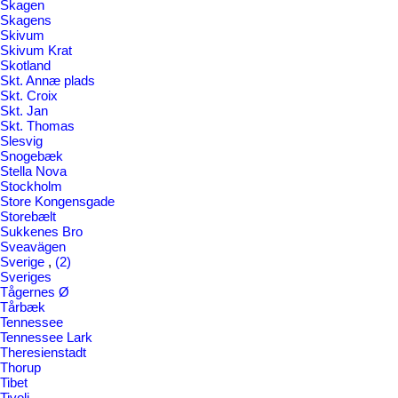
Skagen
Skagens
Skivum
Skivum Krat
Skotland
Skt. Annæ plads
Skt. Croix
Skt. Jan
Skt. Thomas
Slesvig
Snogebæk
Stella Nova
Stockholm
Store Kongensgade
Storebælt
Sukkenes Bro
Sveavägen
Sverige
,
(2)
Sveriges
Tågernes Ø
Tårbæk
Tennessee
Tennessee Lark
Theresienstadt
Thorup
Tibet
Tivoli