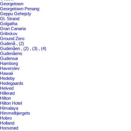
Georgetown
Georgetown Penang
Geppu Gehejsty
Gl. Strand
Golgatha
Gran Canaria
Gribskov
Ground Zero
Gudenå
,
(2)
Gudenåen
,
(2)
,
(3)
,
(4)
Gudenåens
Gudensø
Hamborg
Haverslev
Hawaii
Hedeby
Hedegaards
Helved
Hillerød
Hilton
Hilton Hotel
Himalaya
Himmelbjergets
Hobro
Holland
Horserød