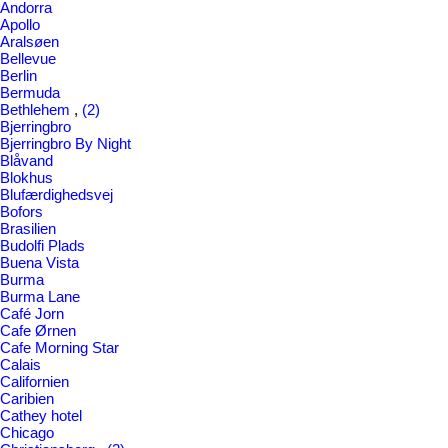
Andorra
Apollo
Aralsøen
Bellevue
Berlin
Bermuda
Bethlehem
,
(2)
Bjerringbro
Bjerringbro By Night
Blåvand
Blokhus
Blufærdighedsvej
Bofors
Brasilien
Budolfi Plads
Buena Vista
Burma
Burma Lane
Café Jorn
Cafe Ørnen
Cafe Morning Star
Calais
Californien
Caribien
Cathey hotel
Chicago