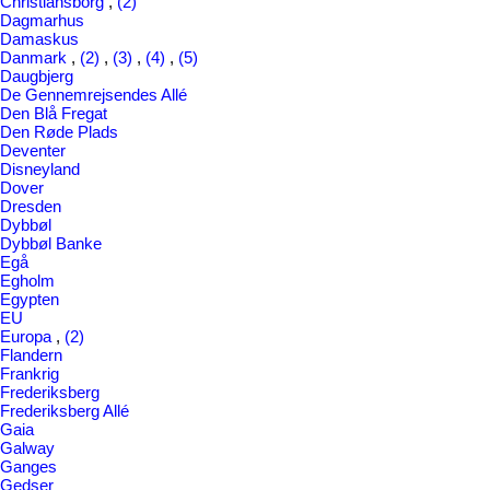
Christiansborg
,
(2)
Dagmarhus
Damaskus
Danmark
,
(2)
,
(3)
,
(4)
,
(5)
Daugbjerg
De Gennemrejsendes Allé
Den Blå Fregat
Den Røde Plads
Deventer
Disneyland
Dover
Dresden
Dybbøl
Dybbøl Banke
Egå
Egholm
Egypten
EU
Europa
,
(2)
Flandern
Frankrig
Frederiksberg
Frederiksberg Allé
Gaia
Galway
Ganges
Gedser