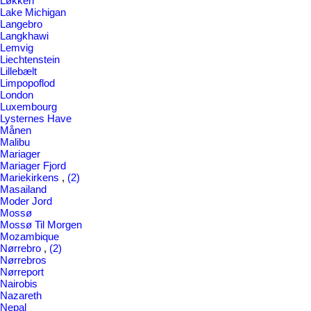
Løkken
Lake Michigan
Langebro
Langkhawi
Lemvig
Liechtenstein
Lillebælt
Limpopoflod
London
Luxembourg
Lysternes Have
Månen
Malibu
Mariager
Mariager Fjord
Mariekirkens
,
(2)
Masailand
Moder Jord
Mossø
Mossø Til Morgen
Mozambique
Nørrebro
,
(2)
Nørrebros
Nørreport
Nairobis
Nazareth
Nepal