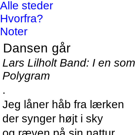
Alle steder
Hvorfra?
Noter
Dansen går
Lars Lilholt Band: I en so
Polygram
.
Jeg låner håb fra lærken
der synger højt i sky
og ræven på sin nattur