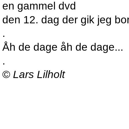
en gammel dvd
den 12. dag der gik jeg bor
.
Åh de dage åh de dage...
.
©
Lars Lilholt