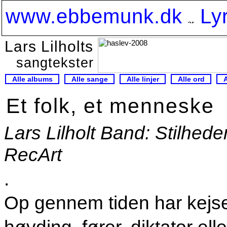
www.ebbemunk.dk
Ly
Lars Lilholts
sangtekster
Alle albums
Alle sange
Alle linjer
Alle ord
Et folk, et menneske
Lars Lilholt Band: Stilhed
RecArt
.
Op gennem tiden har kejs
høvding, fører, diktator elle