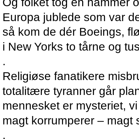
Og folket tog en hammer o
Europa jublede som var det
så kom de dér Boeings, fløj
i New Yorks to tårne og tu
.
Religiøse fanatikere misb
totalitære tyranner går pl
mennesket er mysteriet, v
magt korrumperer – magt sl
.