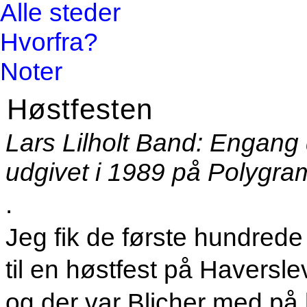
Alle steder
Hvorfra?
Noter
Høstfesten
Lars Lilholt Band: Engang dr
udgivet i 1989 på Polygra
.
Jeg fik de første hundrede k
til en høstfest på Haversl
og der var Blicher med på 