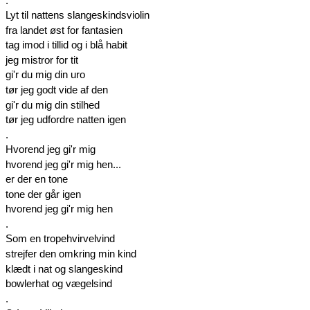
.
Lyt til nattens slangeskindsviolin
fra landet øst for fantasien
tag imod i tillid og i blå habit
jeg mistror for tit
gi'r du mig din uro
tør jeg godt vide af den
gi'r du mig din stilhed
tør jeg udfordre natten igen
.
Hvorend jeg gi'r mig
hvorend jeg gi'r mig hen...
er der en tone
tone der går igen
hvorend jeg gi'r mig hen
.
Som en tropehvirvelvind
strejfer den omkring min kind
klædt i nat og slangeskind
bowlerhat og vægelsind
.