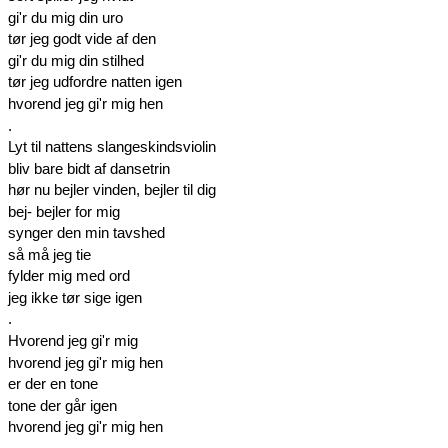
gi'r du mig din uro
tør jeg godt vide af den
gi'r du mig din stilhed
tør jeg udfordre natten igen
hvorend jeg gi'r mig hen
.
Lyt til nattens slangeskindsviolin
bliv bare bidt af dansetrin
hør nu bejler vinden, bejler til dig
bej- bejler for mig
synger den min tavshed
så må jeg tie
fylder mig med ord
jeg ikke tør sige igen
.
Hvorend jeg gi'r mig
hvorend jeg gi'r mig hen
er der en tone
tone der går igen
hvorend jeg gi'r mig hen