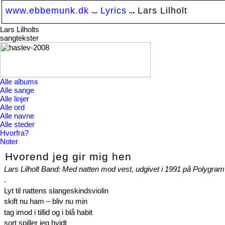
www.ebbemunk.dk
Lyrics
Lars Lilholt
Lars Lilholts
sangtekster
Alle albums
Alle sange
Alle linjer
Alle ord
Alle navne
Alle steder
Hvorfra?
Noter
Hvorend jeg gir mig hen
Lars Lilholt Band: Med natten mod vest, udgivet i 1991 på Polygram
.
Lyt til nattens slangeskindsviolin
skift nu ham – bliv nu min
tag imod i tillid og i blå habit
sort spiller jeg hvidt