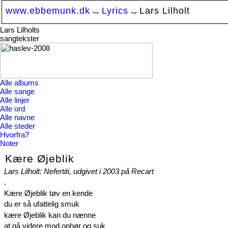
www.ebbemunk.dk
Lyrics
Lars Lilholt
Lars Lilholts
sangtekster
Alle albums
Alle sange
Alle linjer
Alle ord
Alle navne
Alle steder
Hvorfra?
Noter
Kære Øjeblik
Lars Lilholt: Nefertiti, udgivet i 2003 på Recart
.
Kære Øjeblik tøv en kende
du er så ufattelig smuk
kære Øjeblik kan du nænne
at gå videre mod ophør og suk