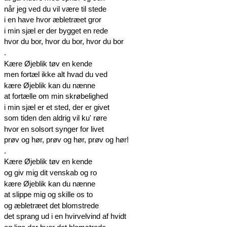
når jeg ved du vil være til stede
i en have hvor æbletræet gror
i min sjæl er der bygget en rede
hvor du bor, hvor du bor, hvor du bor
.
Kære Øjeblik tøv en kende
men fortæl ikke alt hvad du ved
kære Øjeblik kan du nænne
at fortælle om min skrøbelighed
i min sjæl er et sted, der er givet
som tiden den aldrig vil ku' røre
hvor en solsort synger for livet
prøv og hør, prøv og hør, prøv og hør!
.
Kære Øjeblik tøv en kende
og giv mig dit venskab og ro
kære Øjeblik kan du nænne
at slippe mig og skille os to
og æbletræet det blomstrede
det sprang ud i en hvirvelvind af hvidt