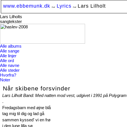
www.ebbemunk.dk
Lyrics
Lars Lilholt
Lars Lilholts
sangtekster
Alle albums
Alle sange
Alle linjer
Alle ord
Alle navne
Alle steder
Hvorfra?
Noter
Når skibene forsvinder
Lars Lilholt Band: Med natten mod vest, udgivet i 1991 på Polygram
.
Fredagsbarn med øjne blå
tag mig til dig og lad gå
sammen kyssed' vi en frø
i den lune lilla sø