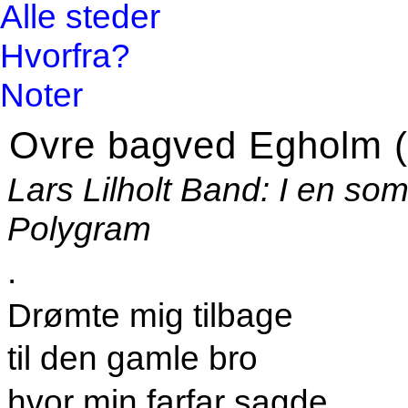
Alle steder
Hvorfra?
Noter
Ovre bagved Egholm (
Lars Lilholt Band: I en so
Polygram
.
Drømte mig tilbage
til den gamle bro
hvor min farfar sagde