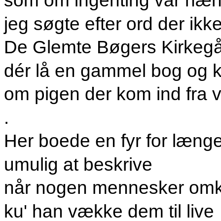
som om ingenting var hæn
jeg søgte efter ord der ikk
De Glemte Bøgers Kirkegå
dér lå en gammel bog og k
om pigen der kom ind fra v
.
Her boede en fyr for læng
umulig at beskrive
når nogen mennesker omk
ku' han vække dem til live