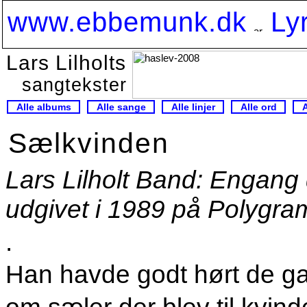
www.ebbemunk.dk
Ly
Lars Lilholts
sangtekster
Alle albums
Alle sange
Alle linjer
Alle ord
Sælkvinden
Lars Lilholt Band: Engang dr
udgivet i 1989 på Polygra
.
Han havde godt hørt de ga
om sæler der blev til kvind