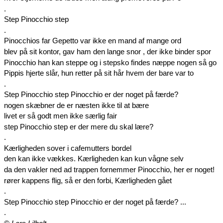
.
Step Pinocchio step
.
Pinocchios far Gepetto var ikke en mand af mange ord
blev på sit kontor, gav ham den lange snor , der ikke binder spor
Pinocchio han kan steppe og i stepsko findes næppe nogen så go
Pippis hjerte slår, hun retter på sit hår hvem der bare var to
.
Step Pinocchio step Pinocchio er der noget på færde?
nogen skæbner de er næsten ikke til at bære
livet er så godt men ikke særlig fair
step Pinocchio step er der mere du skal lære?
.
Kærligheden sover i cafemutters bordel
den kan ikke vækkes. Kærligheden kan kun vågne selv
da den vakler ned ad trappen fornemmer Pinocchio, her er noget!
rører kappens flig, så er den forbi, Kærligheden gået
.
Step Pinocchio step Pinocchio er der noget på færde? ...
.