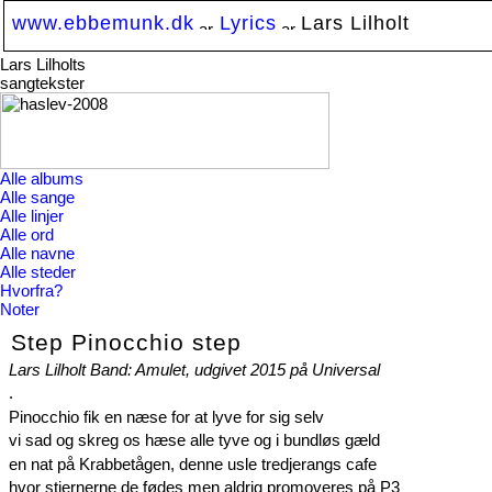
www.ebbemunk.dk
Lyrics
Lars Lilholt
Lars Lilholts
sangtekster
Alle albums
Alle sange
Alle linjer
Alle ord
Alle navne
Alle steder
Hvorfra?
Noter
Step Pinocchio step
Lars Lilholt Band: Amulet, udgivet 2015 på Universal
.
Pinocchio fik en næse for at lyve for sig selv
vi sad og skreg os hæse alle tyve og i bundløs gæld
en nat på Krabbetågen
, denne usle tredjerangs cafe
hvor stjernerne de fødes men aldrig promoveres på P3