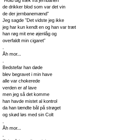
"Hold dig væk fra jernbanen
de drikker blod som var det vin
de der jernbanemænd"
Jeg sagde "Det vidste jeg ikke
jeg har kun kendt en og han var træt
han røg mit ene øjenlåg og
overfaldt min cigaret"
.
Åh mor...
.
Bedstefar han døde
blev begravet i min have
alle var chokerede
verden er af lave
men jeg så det komme
han havde mistet al kontrol
da han tændte bål på strøget
og skød løs med sin Colt
.
Åh mor...
.