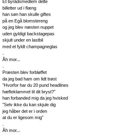
Et byrådsmedlem delte
billetter ud i flæng
han søn han skulle giftes
på en Egå blomstereng
og jeg blev næsten nuppet
uden gyldigt backstagepas
skjult under en lastbil
med et fyldt champagneglas
.
Åh mor...
.
Præsten blev forbløffet
da jeg bad ham om lidt trøst
"Hvorfor har du 20 pund headlines
hæfteklammet til dit bryst?"
han forbanded mig da jeg hvisked
"Selv ikke du kan skjule dig
jeg håber det er i orden
at du er ligesom mig"
.
Åh mor...