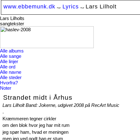
www.ebbemunk.dk
Lyrics
Lars Lilholt
Lars Lilholts
sangtekster
Alle albums
Alle sange
Alle linjer
Alle ord
Alle navne
Alle steder
Hvorfra?
Noter
Strandet midt i Århus
Lars Lilholt Band: Jokerne, udgivet 2008 på RecArt Music
.
Kræmmeren tegner cirkler
om den blok hvor jeg har mit rum
jeg spør ham, hvad er meningen
men jeg ved godt han er stum