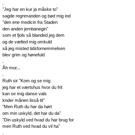
.
"Jeg har en kur ja måske to"
sagde regnmanden og bød mig ind
"den ene medicin fra Staden
den anden jernbanegin"
som et fjols så blanded jeg dem
og de vælted mig omkuld
så jeg misted tidsfornemmelsen
blev grim og hønefuld
.
Åh mor...
.
Ruth sir "Kom og se mig
jeg har et værtshus hvor du frit
kan se mig danse vals
knder månen lisså tit"
"Men Ruth du har da hørt
om min uskyld, det har du da"
"Din uskyld ved hvad du har brug for
men Ruth ved hvad du vil ha"
.