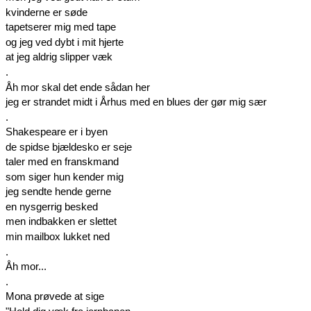
kvinderne er søde
tapetserer mig med tape
og jeg ved dybt i mit hjerte
at jeg aldrig slipper væk
.
Åh mor skal det ende sådan her
jeg er strandet midt i Århus med en blues der gør mig sær
.
Shakespeare er i byen
de spidse bjældesko er seje
taler med en franskmand
som siger hun kender mig
jeg sendte hende gerne
en nysgerrig besked
men indbakken er slettet
min mailbox lukket ned
.
Åh mor...
.
Mona prøvede at sige