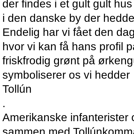
der findes i et gult gult hus
i den danske by der hedde
Endelig har vi fået den da
hvor vi kan få hans profil 
friskfrodig grønt på ørken
symboliserer os vi hedder
Tollún
.
Amerikanske infanterister 
sammen med Tollúnkomm