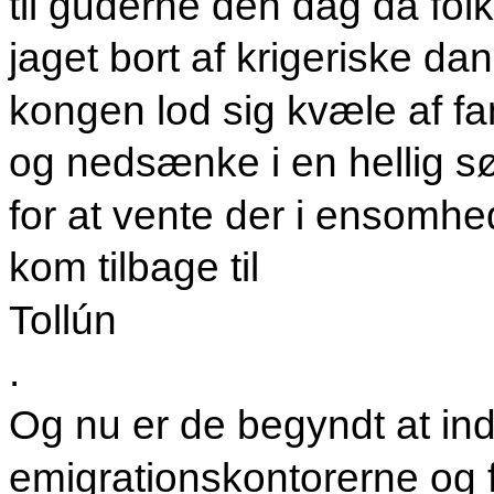
til guderne den dag da folk
jaget bort af krigeriske da
kongen lod sig kvæle af fa
og nedsænke i en hellig s
for at vente der i ensomhe
kom tilbage til
Tollún
.
Og nu er de begyndt at ind
emigrationskontorerne og 