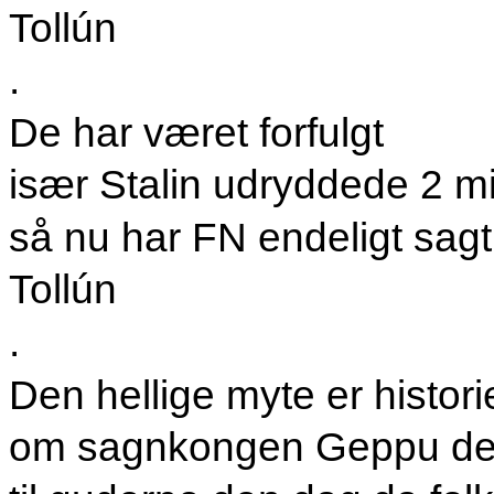
Tollún
.
De har været forfulgt
især Stalin udryddede 2 mil
så nu har FN endeligt sagt 
Tollún
.
Den hellige myte er histori
om sagnkongen Geppu der 