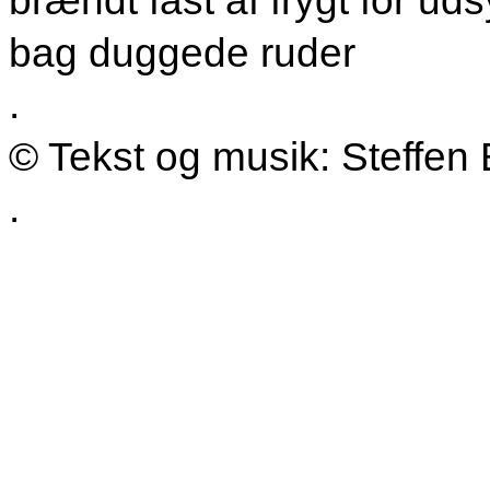
brændt fast af frygt for ud
bag duggede ruder
.
© Tekst og musik: Steffen 
.