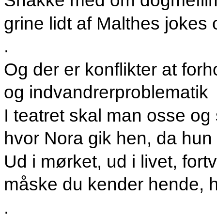
Snakke med om dogmefilm
grine lidt af Malthes
jokes 
.
Og der er konflikter at forho
og indvandrerproblematik
I teatret skal man osse og
hvor Nora
gik hen, da hun 
Ud i mørket, ud i livet, for
måske du kender hende, hv
.