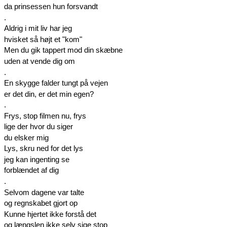
da prinsessen hun forsvandt
.
Aldrig i mit liv har jeg
hvisket så højt et "kom"
Men du gik tappert mod din skæbne
uden at vende dig om
.
En skygge falder tungt på vejen
er det din, er det min egen?
.
Frys, stop filmen nu, frys
lige der hvor du siger
du elsker mig
Lys, skru ned for det lys
jeg kan ingenting se
forblændet af dig
.
Selvom dagene var talte
og regnskabet gjort op
Kunne hjertet ikke forstå det
og længslen ikke selv sige stop