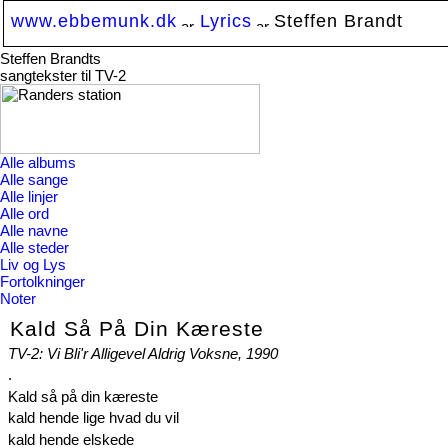
www.ebbemunk.dk
Lyrics
Steffen Brandt
Steffen Brandts
sangtekster til TV-2
Alle albums
Alle sange
Alle linjer
Alle ord
Alle navne
Alle steder
Liv og Lys
Fortolkninger
Noter
Kald Så På Din Kæreste
TV-2: Vi Bli'r Alligevel Aldrig Voksne, 1990
.
Kald så på din kæreste
kald hende lige hvad du vil
kald hende elskede