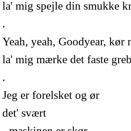
la' mig spejle din smukke kr
.
Yeah, yeah, Goodyear
, kør
la' mig mærke det faste gre
.
Jeg er forelsket og ør
det' svært
- maskinen er skør