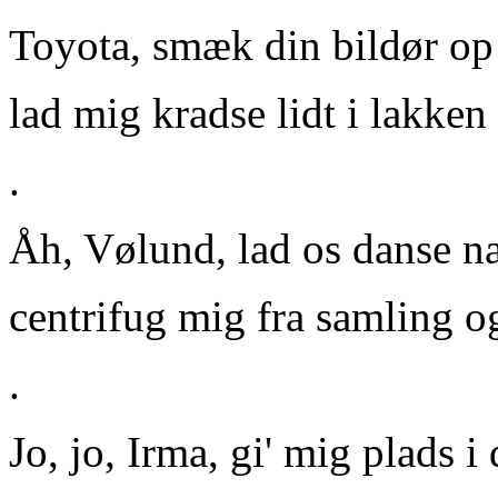
Toyota
, smæk din bildør op
lad mig kradse lidt i lakken
.
Åh, Vølund
, lad os danse n
centrifug mig fra samling o
.
Jo, jo, Irma
, gi' mig plads i