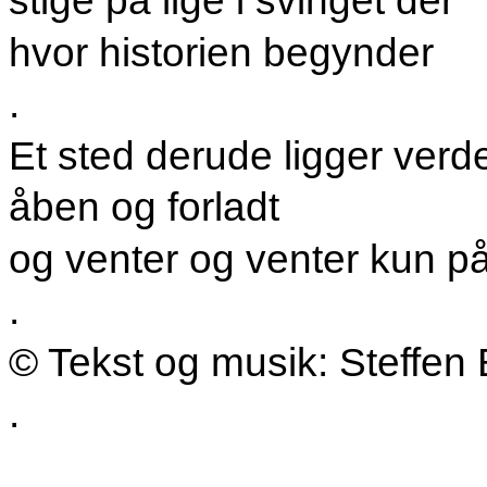
stige på lige i svinget der
hvor historien begynder
.
Et sted derude ligger verd
åben og forladt
og venter og venter kun p
.
© Tekst og musik: Steffen 
.