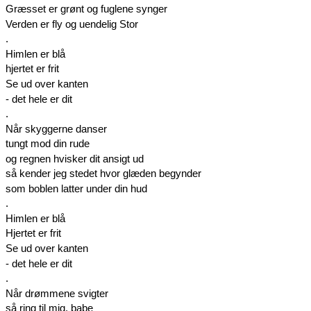
Græsset er grønt og fuglene synger
Verden er fly og uendelig Stor
.
Himlen er blå
hjertet er frit
Se ud over kanten
- det hele er dit
.
Når skyggerne danser
tungt mod din rude
og regnen hvisker dit ansigt ud
så kender jeg stedet hvor glæden begynder
som boblen latter under din hud
.
Himlen er blå
Hjertet er frit
Se ud over kanten
- det hele er dit
.
Når drømmene svigter
så ring til mig. babe