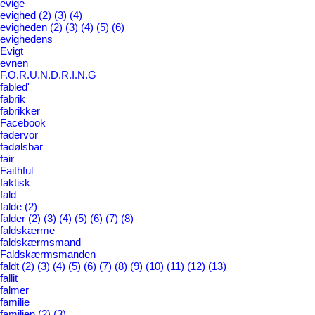
evige
evighed
(2)
(3)
(4)
evigheden
(2)
(3)
(4)
(5)
(6)
evighedens
Evigt
evnen
F.O.R.U.N.D.R.I.N.G
fabled'
fabrik
fabrikker
Facebook
fadervor
fadølsbar
fair
Faithful
faktisk
fald
falde
(2)
falder
(2)
(3)
(4)
(5)
(6)
(7)
(8)
faldskærme
faldskærmsmand
Faldskærmsmanden
faldt
(2)
(3)
(4)
(5)
(6)
(7)
(8)
(9)
(10)
(11)
(12)
(13)
fallit
falmer
familie
familien
(2)
(3)