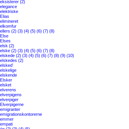
eksisterer
(2)
elegance
elektriske
Elias
elimineret
elkomfur
ellers
(2)
(3)
(4)
(5)
(6)
(7)
(8)
Else
Elses
elsk
(2)
elske
(2)
(3)
(4)
(5)
(6)
(7)
(8)
elskede
(2)
(3)
(4)
(5)
(6)
(7)
(8)
(9)
(10)
elskedes
(2)
elsked'
elskelige
elskende
Elsker
elsket
elverens
elverpigens
elverpiger
Elverpigerne
emigranter
emigrationskontorerne
emmer
empati
én
(2)
(3)
(4)
(5)