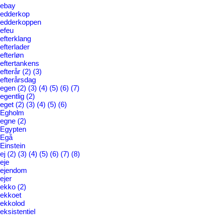
ebay
edderkop
edderkoppen
efeu
efterklang
efterlader
efterløn
eftertankens
efterår
(2)
(3)
efterårsdag
egen
(2)
(3)
(4)
(5)
(6)
(7)
egentlig
(2)
eget
(2)
(3)
(4)
(5)
(6)
Egholm
egne
(2)
Egypten
Egå
Einstein
ej
(2)
(3)
(4)
(5)
(6)
(7)
(8)
eje
ejendom
ejer
ekko
(2)
ekkoet
ekkolod
eksistentiel