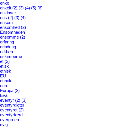
enke
enkelt
(2)
(3)
(4)
(5)
(6)
enklaver
ens
(2)
(3)
(4)
ensom
ensomhed
(2)
Ensomheden
ensomme
(2)
erfaring
erindring
erklære
eskimoerne
ét
(2)
etisk
etnisk
EU
eunuk
euro
Europa
(2)
Eva
eventyr
(2)
(3)
eventyrdigter
eventyret
(2)
eventyrfærd
evergreen
evig