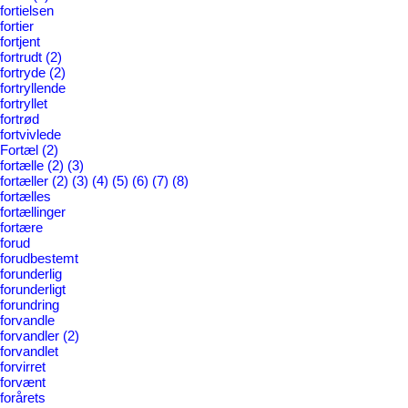
fortielsen
fortier
fortjent
fortrudt
(2)
fortryde
(2)
fortryllende
fortryllet
fortrød
fortvivlede
Fortæl
(2)
fortælle
(2)
(3)
fortæller
(2)
(3)
(4)
(5)
(6)
(7)
(8)
fortælles
fortællinger
fortære
forud
forudbestemt
forunderlig
forunderligt
forundring
forvandle
forvandler
(2)
forvandlet
forvirret
forvænt
forårets