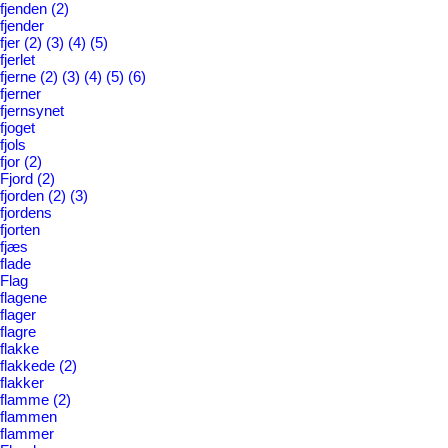
fjenden
(2)
fjender
fjer
(2)
(3)
(4)
(5)
fjerlet
fjerne
(2)
(3)
(4)
(5)
(6)
fjerner
fjernsynet
fjoget
fjols
fjor
(2)
Fjord
(2)
fjorden
(2)
(3)
fjordens
fjorten
fjæs
flade
Flag
flagene
flager
flagre
flakke
flakkede
(2)
flakker
flamme
(2)
flammen
flammer