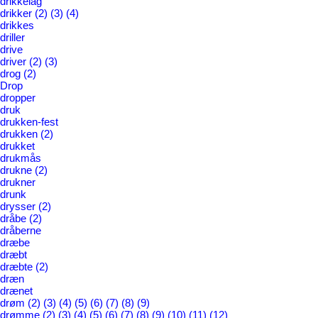
drikkelag
drikker
(2)
(3)
(4)
drikkes
driller
drive
driver
(2)
(3)
drog
(2)
Drop
dropper
druk
drukken-fest
drukken
(2)
drukket
drukmås
drukne
(2)
drukner
drunk
drysser
(2)
dråbe
(2)
dråberne
dræbe
dræbt
dræbte
(2)
dræn
drænet
drøm
(2)
(3)
(4)
(5)
(6)
(7)
(8)
(9)
drømme
(2)
(3)
(4)
(5)
(6)
(7)
(8)
(9)
(10)
(11)
(12)