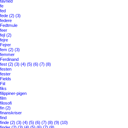
favned'
fe
fed
fede
(2)
(3)
federe
Fedtmule
feer
fejl
(2)
fejre
Fejrer
fem
(2)
(3)
femmer
Ferdinand
fest
(2)
(3)
(4)
(5)
(6)
(7)
(8)
festen
fester
Fields
Fiil
fiks
filippiner-pigen
film
filosofi
fin
(2)
finanskriser
find
finde
(2)
(3)
(4)
(5)
(6)
(7)
(8)
(9)
(10)
finder
(2)
(3)
(4)
(5)
(6)
(7)
(8)