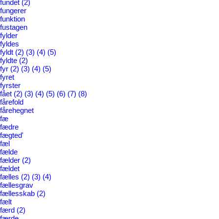
fundet
(2)
fungerer
funktion
fustagen
fylder
fyldes
fyldt
(2)
(3)
(4)
(5)
fyldte
(2)
fyr
(2)
(3)
(4)
(5)
fyret
fyrster
fået
(2)
(3)
(4)
(5)
(6)
(7)
(8)
fårefold
fårehegnet
fæ
fædre
fægted'
fæl
fælde
fælder
(2)
fældet
fælles
(2)
(3)
(4)
fællesgrav
fællesskab
(2)
fælt
færd
(2)
færde