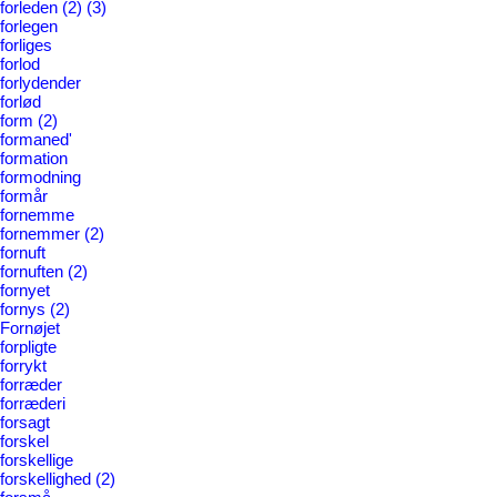
forleden
(2)
(3)
forlegen
forliges
forlod
forlydender
forlød
form
(2)
formaned'
formation
formodning
formår
fornemme
fornemmer
(2)
fornuft
fornuften
(2)
fornyet
fornys
(2)
Fornøjet
forpligte
forrykt
forræder
forræderi
forsagt
forskel
forskellige
forskellighed
(2)