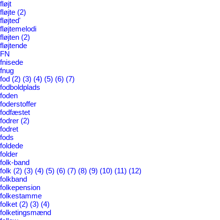
fløjt
fløjte
(2)
fløjted'
fløjtemelodi
fløjten
(2)
fløjtende
FN
fnisede
fnug
fod
(2)
(3)
(4)
(5)
(6)
(7)
fodboldplads
foden
foderstoffer
fodfæstet
fodrer
(2)
fodret
fods
foldede
folder
folk-band
folk
(2)
(3)
(4)
(5)
(6)
(7)
(8)
(9)
(10)
(11)
(12)
folkband
folkepension
folkestamme
folket
(2)
(3)
(4)
folketingsmænd