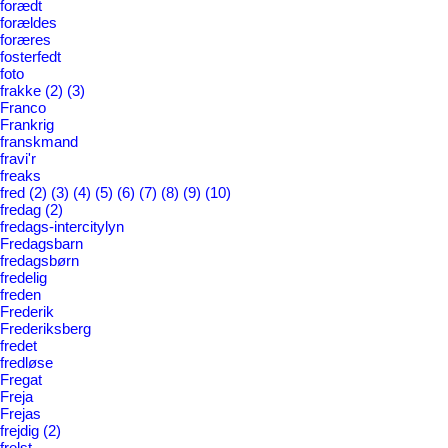
forædt
forældes
foræres
fosterfedt
foto
frakke
(2)
(3)
Franco
Frankrig
franskmand
fravi'r
freaks
fred
(2)
(3)
(4)
(5)
(6)
(7)
(8)
(9)
(10)
fredag
(2)
fredags-intercitylyn
Fredagsbarn
fredagsbørn
fredelig
freden
Frederik
Frederiksberg
fredet
fredløse
Fregat
Freja
Frejas
frejdig
(2)
frelst