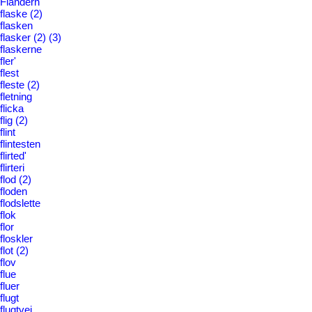
Flandern
flaske
(2)
flasken
flasker
(2)
(3)
flaskerne
fler'
flest
fleste
(2)
fletning
flicka
flig
(2)
flint
flintesten
flirted'
flirteri
flod
(2)
floden
flodslette
flok
flor
floskler
flot
(2)
flov
flue
fluer
flugt
flugtvej