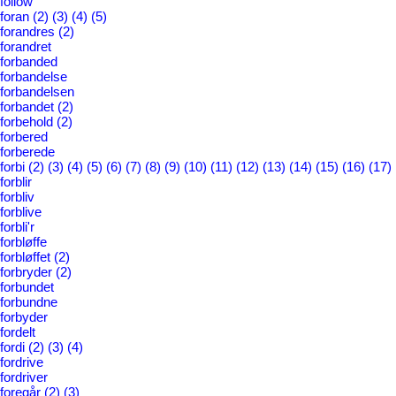
follow
foran
(2)
(3)
(4)
(5)
forandres
(2)
forandret
forbanded
forbandelse
forbandelsen
forbandet
(2)
forbehold
(2)
forbered
forberede
forbi
(2)
(3)
(4)
(5)
(6)
(7)
(8)
(9)
(10)
(11)
(12)
(13)
(14)
(15)
(16)
(17)
forblir
forbliv
forblive
forbli'r
forbløffe
forbløffet
(2)
forbryder
(2)
forbundet
forbundne
forbyder
fordelt
fordi
(2)
(3)
(4)
fordrive
fordriver
foregår
(2)
(3)